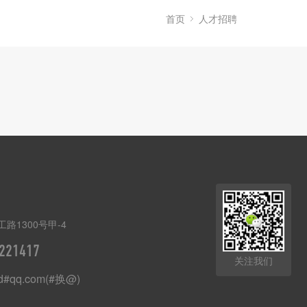
首页
人才招聘
路1300号甲-4
221417
关注我们
ad#qq.com(#换@)