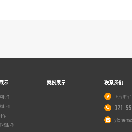
展示
案例展示
联系我们
上海市军工
字制作
牌制作
021-55
制作
yichen
店招制作